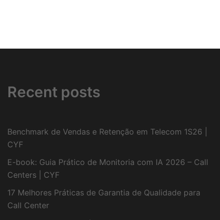
Recent posts
Benchmark de Vendas e Retenção em Telecom 1S26 |
CYF
E-book: Guia Prático de Monitoria com IA 2026 – Call
Centers | CYF
17 Melhores Práticas de Garantia de Qualidade para
Call Center