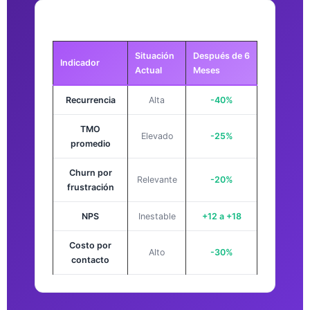
Antes vs. Después de la Implementación
Situación
Después de 6
Indicador
Actual
Meses
Recurrencia
Alta
-40%
TMO
Elevado
-25%
promedio
Churn por
Relevante
-20%
frustración
NPS
Inestable
+12 a +18
Costo por
Alto
-30%
contacto