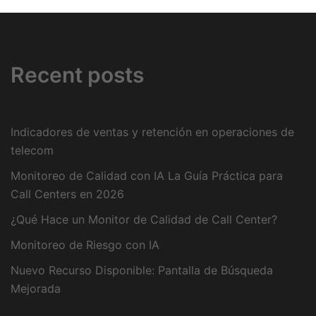
Recent posts
Indicadores de ventas y retención en operaciones de
telecom
Monitoreo de Calidad con IA La Guía Práctica para
Call Centers en 2026
¿Qué Hace un Monitor de Calidad de Call Center?
Monitoreo de Riesgo con IA
Nuevo Recurso Disponible: Pantalla de Búsqueda
Mejorada