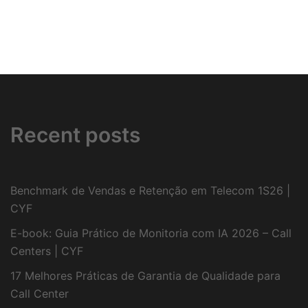
Recent posts
Benchmark de Vendas e Retenção em Telecom 1S26 |
CYF
E-book: Guia Prático de Monitoria com IA 2026 – Call
Centers | CYF
17 Melhores Práticas de Garantia de Qualidade para
Call Center