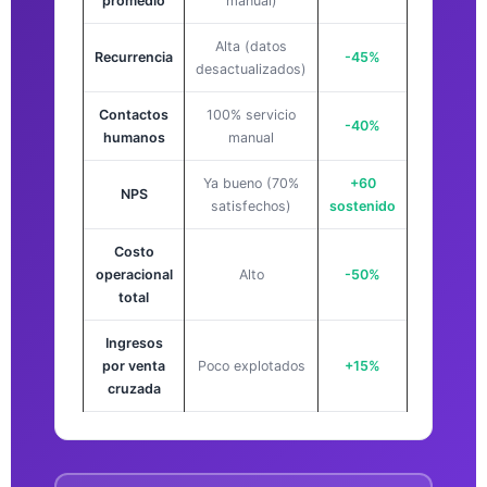
promedio
manual)
Alta (datos
Recurrencia
-45%
desactualizados)
Contactos
100% servicio
-40%
humanos
manual
Ya bueno (70%
+60
NPS
satisfechos)
sostenido
Costo
operacional
Alto
-50%
total
Ingresos
por venta
Poco explotados
+15%
cruzada