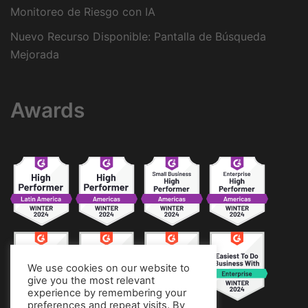
Monitoreo de Riesgo con IA
Nuevo Recurso Disponible: Pantalla de Búsqueda
Mejorada
Awards
We use cookies on our website to
give you the most relevant
experience by remembering your
preferences and repeat visits. By