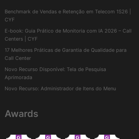
Benchmark de Vendas e Retenção em Telecom 1S26 |
CYF
E-book: Guia Prático de Monitoria com IA 2026 – Call
Centers | CYF
17 Melhores Práticas de Garantia de Qualidade para
Call Center
Novo Recurso Disponível: Tela de Pesquisa
Aprimorada
Novo Recurso: Administrador de Itens do Menu
Awards